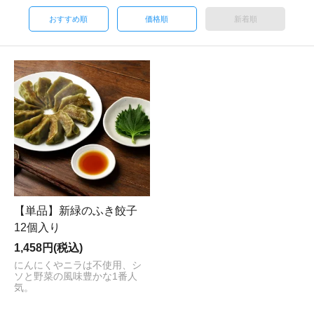
おすすめ順
価格順
新着順
【単品】新緑のふき餃子
12個入り
1,458円(税込)
にんにくやニラは不使用、シ
ソと野菜の風味豊かな1番人
気。