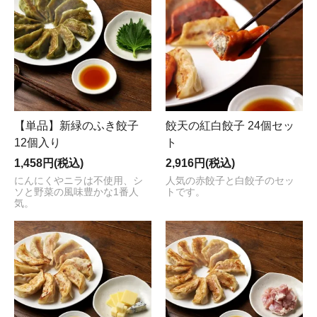
【単品】新緑のふき餃子
餃天の紅白餃子 24個セッ
12個入り
ト
1,458円(税込)
2,916円(税込)
にんにくやニラは不使用、シ
人気の赤餃子と白餃子のセッ
ソと野菜の風味豊かな1番人
トです。
気。