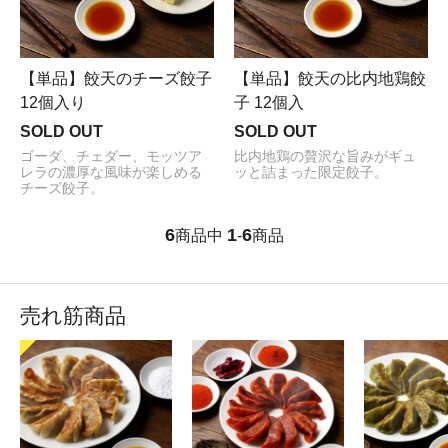
【単品】餃天のチーズ餃子
【単品】餃天の比内地鶏餃
12個入り
子 12個入
SOLD OUT
SOLD OUT
ゴーダ、チェダー、モッツア
比内地鶏の贅沢な旨みがギュ
レラの濃厚な風味が楽しめる
ッと詰まった限定餃子。
チーズ餃子。
6
1
6
商品中
-
商品
売れ筋商品