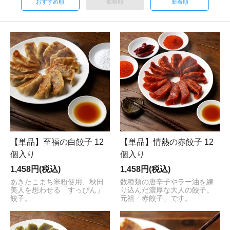
おすすめ順
価格順
新着順
【単品】至福の白餃子 12
【単品】情熱の赤餃子 12
個入り
個入り
1,458円(税込)
1,458円(税込)
あきたこまち米粉使用、秋田
数種類の唐辛子やラー油を練
美人を想わせる「すっぴん」
り込んだ濃厚な大人の餃子。
餃子。
元祖「赤餃子」です。