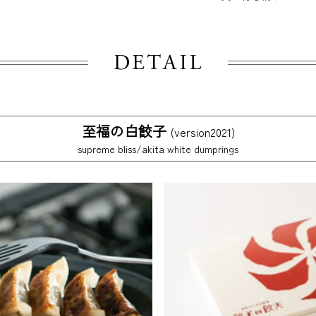
至福の白餃子
(version2021)
supreme bliss/akita white dumprings