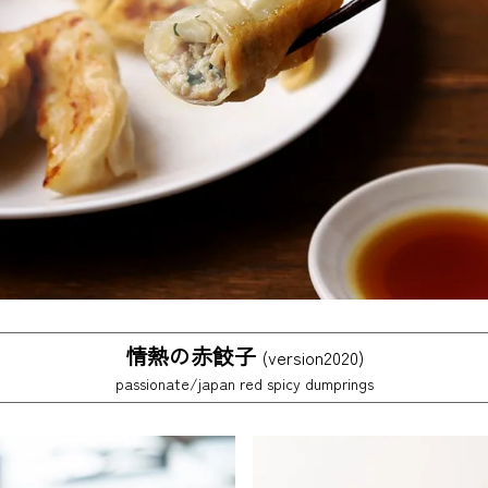
情熱の赤餃子
(version2020)
passionate/japan red spicy dumprings