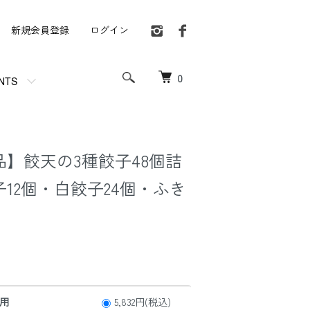
新規会員登録
ログイン
0
NTS
】餃天の3種餃子48個詰
12個・白餃子24個・ふき
用
5,832円(税込)