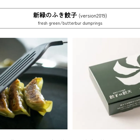
新緑のふき餃子
(version2019)
fresh green/butterbur dumprings