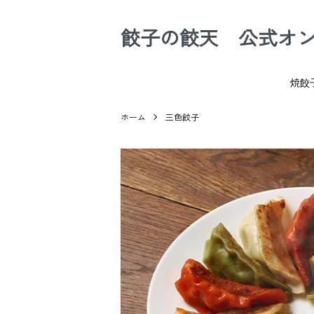
餃子の餃天 公式オ
焼餃
ホーム
三色餃子