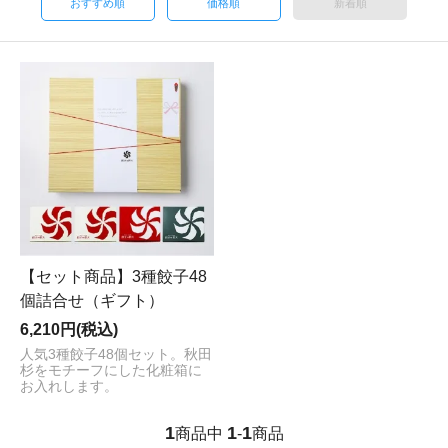
おすすめ順
価格順
新着順
【セット商品】3種餃子48
個詰合せ（ギフト）
6,210円(税込)
人気3種餃子48個セット。秋田
杉をモチーフにした化粧箱に
お入れします。
1
1
1
商品中
-
商品